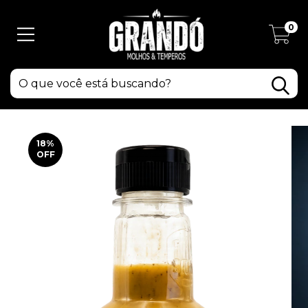
0
18
%
OFF