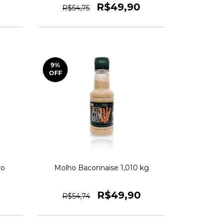
R$49,90
R$54,75
9
%
OFF
ro
Molho Baconnaise 1,010 kg
R$49,90
R$54,74