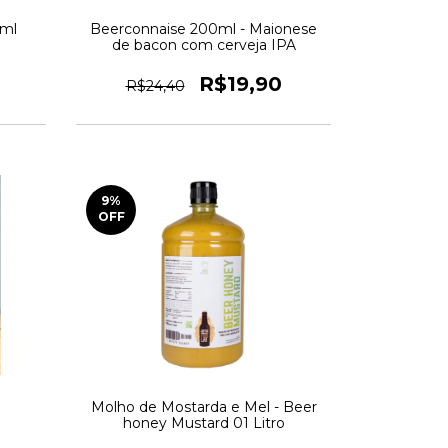
0ml
Beerconnaise 200ml - Maionese
de bacon com cerveja IPA
R$19,90
R$24,40
9
%
OFF
Molho de Mostarda e Mel - Beer
honey Mustard 01 Litro