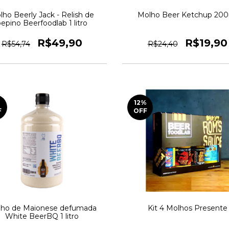
lho Beerly Jack - Relish de
Molho Beer Ketchup 20
epino Beerfoodlab 1 litro
R$49,90
R$19,90
R$54,74
R$24,40
12
%
F
OFF
ho de Maionese defumada
Kit 4 Molhos Presente
White BeerBQ 1 litro