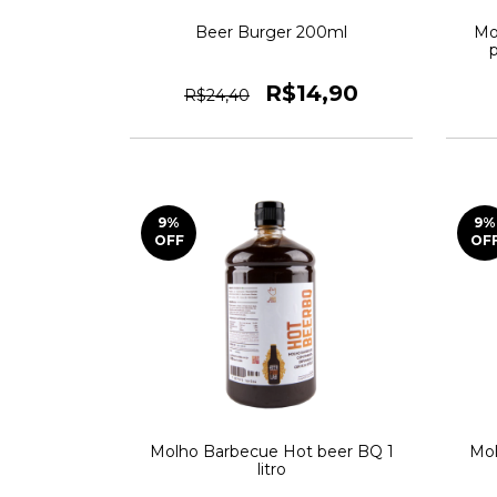
Beer Burger 200ml
Mo
p
R$14,90
R$24,40
9
%
9
%
OFF
OF
Molho Barbecue Hot beer BQ 1
Mol
litro