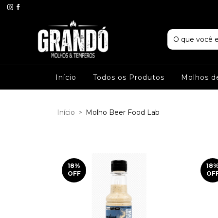
Início
Todos os Produtos
Molhos d
Início
>
Molho Beer Food Lab
18
%
18
OFF
OF