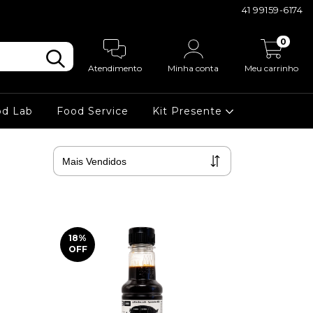
0
Atendimento
Minha conta
Meu carrinho
od Lab
Food Service
Kit Presente
18
%
OFF