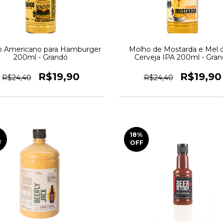
o Americano para Hamburger
Molho de Mostarda e Mel
200ml - Grandó
Cerveja IPA 200ml - Gra
R$19,90
R$19,90
R$24,40
R$24,40
18
%
F
OFF