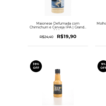
Maionese Defumada com
Molh
Chimichurri e Cerveja IPA | Grandó
- 200ml
R$19,90
R$24,40
39
%
9
%
OFF
OF