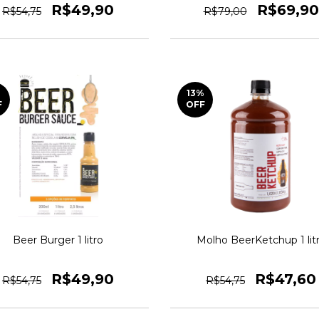
R$49,90
R$69,90
R$54,75
R$79,00
13
%
F
OFF
Beer Burger 1 litro
Molho BeerKetchup 1 lit
R$49,90
R$47,60
R$54,75
R$54,75