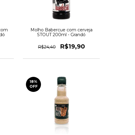
 com
Molho Babercue com cerveja
ndó
STOUT 200ml - Grandó
R$19,90
R$24,40
18
%
OFF