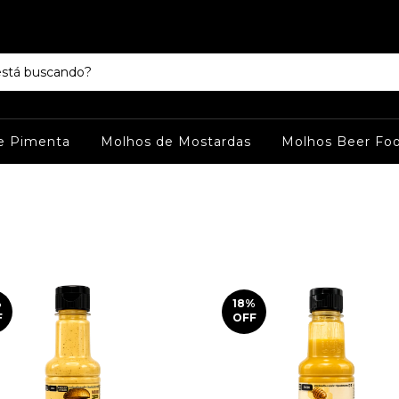
e Pimenta
Molhos de Mostardas
Molhos Beer Fo
%
18
%
F
OFF