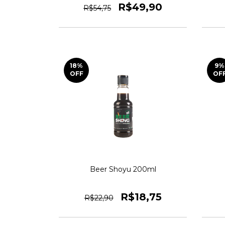
R$49,90
R$54,75
18
%
9
%
OFF
OF
Beer Shoyu 200ml
R$18,75
R$22,90