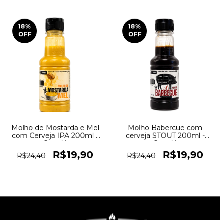
18
%
18
%
OFF
OFF
Molho de Mostarda e Mel
Molho Babercue com
com Cerveja IPA 200ml -
cerveja STOUT 200ml -
Grandó
Grandó
R$19,90
R$19,90
R$24,40
R$24,40