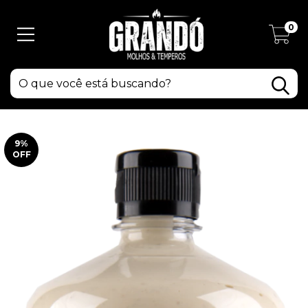
0
9
%
OFF